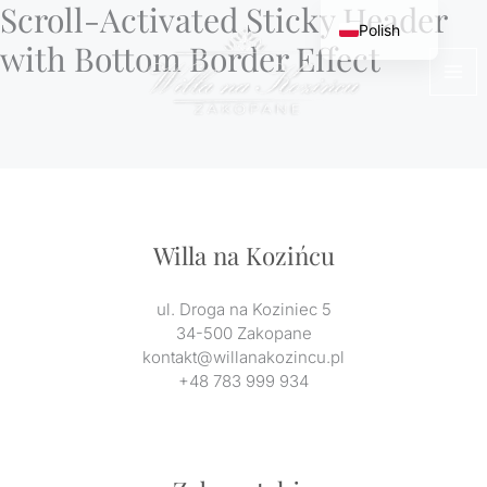
Scroll-Activated Sticky Header
Przejdź
Polish
do
with Bottom Border Effect
treści
English
Willa na Kozińcu
ul. Droga na Koziniec 5
34-500 Zakopane
kontakt@willanakozincu.pl
+48 783 999 934