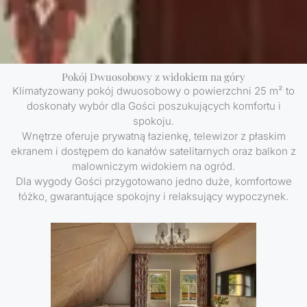
Pokój Dwuosobowy z widokiem na góry
Klimatyzowany pokój dwuosobowy o powierzchni 25 m² to
doskonały wybór dla Gości poszukujących komfortu i
spokoju.
Wnętrze oferuje prywatną łazienkę, telewizor z płaskim
ekranem i dostępem do kanałów satelitarnych oraz balkon z
malowniczym widokiem na ogród.
Dla wygody Gości przygotowano jedno duże, komfortowe
łóżko, gwarantujące spokojny i relaksujący wypoczynek.